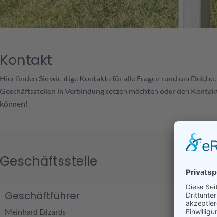
Kontakt
Hier finden Sie wichtige Kontakte für alle Fragen rund um Deich
Geschäftsstellen in Verbindung setzen möchten oder den Kontakt 
können!
Geschäftsstelle
Geschäftführer
Meinhard Edzards