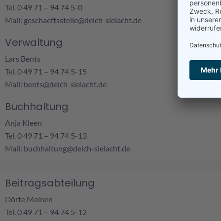
Tel. 0 49 71 – 94 74 5-0
Mail:
geschaeftsstelle@deich-sielacht.de
Verwaltung
Lars Bents
Tel. 0 49 71 – 94 74 5-15
Mail:
bents@deich-sielacht.de
Buchhaltung
Anja Kleen
Tel. 0 49 71 – 94 74 5-13
Mail:
buchhaltung@deich-sielacht.de
Beitragsabteilung
Dörte Meinen
Tel. 0 49 71 – 94 74 5-12