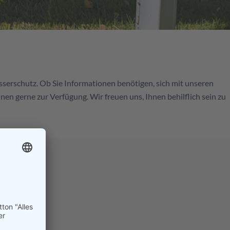
serschutz. Ob Sie Informationen benötigen, sich mit unseren
n gerne zur Verfügung. Wir freuen uns, Ihnen behilflich sein zu