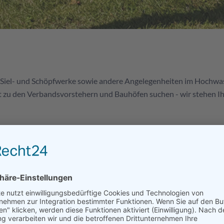
e, Siel- und Schöpfwerke sowie andere Angelegenheiten im Hochwas
zu den Verbandsvorstehern und Bauhöfen suchen - wir stehen Ihne